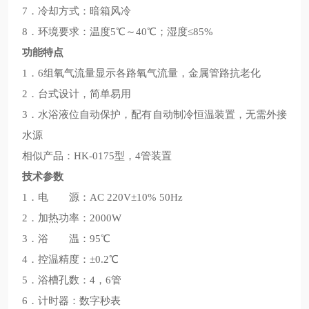
7．冷却方式：暗箱风冷
8．环境要求：温度5℃～40℃；湿度≤85%
功能特点
1．6组氧气流量显示各路氧气流量，金属管路抗老化
2．台式设计，简单易用
3．水浴液位自动保护，配有自动制冷恒温装置，无需外接
水源
相似产品：HK-0175型，4管装置
技术参数
1．电 源：AC 220V±10% 50Hz
2．加热功率：2000W
3．浴 温：95℃
4．控温精度：±0.2℃
5．浴槽孔数：4，6管
6．计时器：数字秒表