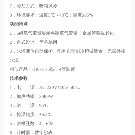
7．冷却方式：暗箱风冷
8．环境要求：温度5℃～40℃；湿度≤85%
功能特点
1．6组氧气流量显示各路氧气流量，金属管路抗老化
2．台式设计，简单易用
3．水浴液位自动保护，配有自动制冷恒温装置，无需外接
水源
相似产品：HK-0175型，4管装置
技术参数
1．电 源：AC 220V±10% 50Hz
2．加热功率：2000W
3．浴 温：95℃
4．控温精度：±0.2℃
5．浴槽孔数：4，6管
6．计时器：数字秒表