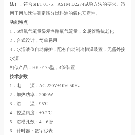
法）
，符合SH/T 0175、ASTM D2274试验方法的要求。适
用于用加速法测定馏分燃料油的氧化安定性。
功能特点
1．6组氧气流量显示各路氧气流量，金属管路抗老化
2．台式设计，简单易用
3．水浴液位自动保护，配有自动制冷恒温装置，无需外接
水源
相似产品：HK-0175型，4管装置
技术参数
1．电 源：AC 220V±10% 50Hz
2．加热功率：2000W
3．浴 温：95℃
4．控温精度：±0.2℃
5．浴槽孔数：4，6管
6．计时器：数字秒表