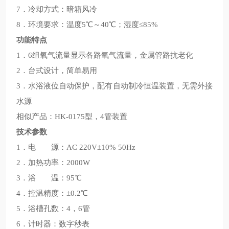
7．冷却方式：暗箱风冷
8．环境要求：温度5℃～40℃；湿度≤85%
功能特点
1．6组氧气流量显示各路氧气流量，金属管路抗老化
2．台式设计，简单易用
3．水浴液位自动保护，配有自动制冷恒温装置，无需外接
水源
相似产品：HK-0175型，4管装置
技术参数
1．电 源：AC 220V±10% 50Hz
2．加热功率：2000W
3．浴 温：95℃
4．控温精度：±0.2℃
5．浴槽孔数：4，6管
6．计时器：数字秒表