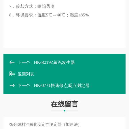
7．冷却方式：暗箱风冷
8．环境要求：温度5℃～40℃；湿度≤85%
HK-8019Z蒸汽发生器
上一个：
返回列表
HK-0771快速倾点凝点测定器
下一个：
在线留言