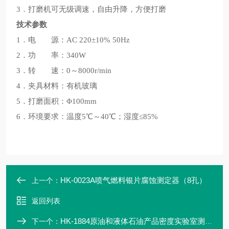
3．打磨机可无级调速，自由升降，方便打磨
技术参数
1．电 源：AC 220±10% 50Hz
2．功 率：340W
3．转 速：0～8000r/min
4．夹具材料：有机玻璃
5．打磨面积：Φ100mm
6．环境要求：温度5℃～40℃；湿度≤85%
HK-0023A喷气燃料银片腐蚀测定器（8孔）
上一个：
返回列表
HK-1884原油和液体石油产品密度实验室测定器
下一个：