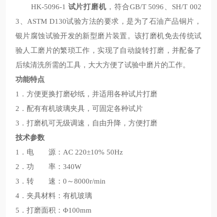
HK-5096-1
试片打磨机
，符合GB/T 5096、SH/T 002
3、ASTM D130试验方法的要求，是为了石油产品铜片，
银片腐蚀试验开发的新型磨片装置。该打磨机免去传统试
验人工磨片的繁琐工作，实现了自动旋转打磨，并配备了
后续清洗所需的工具，大大方便了试验中磨片的工作。
功能特点
1．方便更换打磨砂纸，并适用各种试片打磨
2．配有有机玻璃夹具，可固定各种试片
3．打磨机可无级调速，自由升降，方便打磨
技术参数
1．电 源：AC 220±10% 50Hz
2．功 率：340W
3．转 速：0～8000r/min
4．夹具材料：有机玻璃
5．打磨面积：Φ100mm