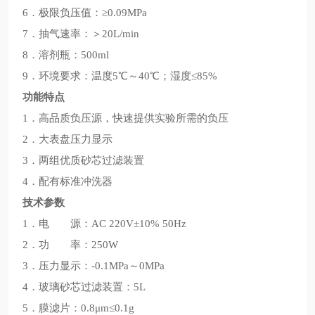
6．极限负压值：≥0.09MPa
7．抽气速率：＞20L/min
8．溶剂瓶：500ml
9．环境要求：温度5℃～40℃；湿度≤85%
功能特点
1．高品质负压源，快速提供实验所需的负压
2．大表盘压力显示
3．两组优质砂芯过滤装置
4．配有标准冲洗器
技术参数
1．电 源：AC 220V±10% 50Hz
2．功 率：250W
3．压力显示：-0.1MPa～0MPa
4．玻璃砂芯过滤装置：5L
5．膜滤片：0.8μm≤0.1g