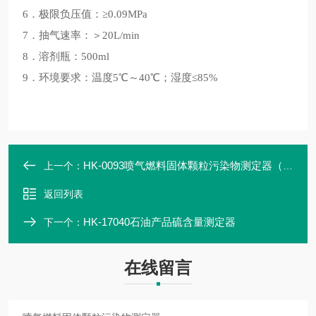
6．极限负压值：≥0.09MPa
7．抽气速率：＞20L/min
8．溶剂瓶：500ml
9．环境要求：温度5℃～40℃；湿度≤85%
HK-0093喷气燃料固体颗粒污染物测定器（单孔）
上一个：
返回列表
HK-17040石油产品硫含量测定器
下一个：
在线留言