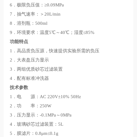
6．极限负压值：≥0.09MPa
7．抽气速率：＞20L/min
8．溶剂瓶：500ml
9．环境要求：温度5℃～40℃；湿度≤85%
功能特点
1．高品质负压源，快速提供实验所需的负压
2．大表盘压力显示
3．两组优质砂芯过滤装置
4．配有标准冲洗器
技术参数
1．电 源：AC 220V±10% 50Hz
2．功 率：250W
3．压力显示：-0.1MPa～0MPa
4．玻璃砂芯过滤装置：5L
5．膜滤片：0.8μm≤0.1g