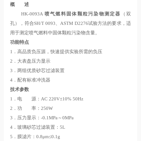
概 述
HK-0093A
喷气燃料固体颗粒污染物测定器
（双
孔），符合SH/T 0093、ASTM D2276试验方法的要求，适
用于测定喷气燃料中固体颗粒污染物含量。
功能特点
1．高品质负压源，快速提供实验所需的负压
2．大表盘压力显示
3．两组优质砂芯过滤装置
4．配有标准冲洗器
技术参数
1．电 源：AC 220V±10% 50Hz
2．功 率：250W
3．压力显示：-0.1MPa～0MPa
4．玻璃砂芯过滤装置：5L
5．膜滤片：0.8μm≤0.1g