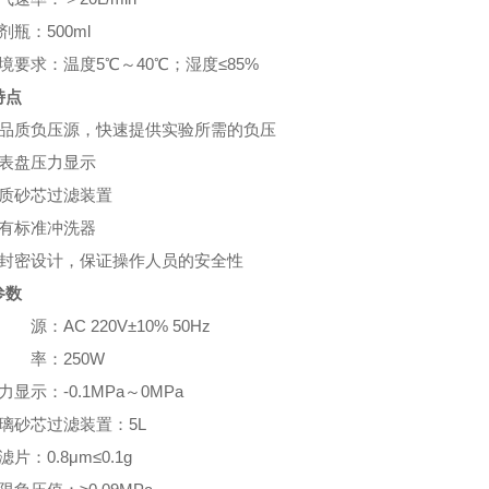
剂瓶：500ml
境要求：温度5℃～40℃；湿度≤85%
特点
高品质负压源，快速提供实验所需的负压
大表盘压力显示
优质砂芯过滤装置
配有标准冲洗器
全封密设计，保证操作人员的安全性
参数
 源：AC 220V±10% 50Hz
功 率：250W
力显示：-0.1MPa～0MPa
璃砂芯过滤装置：5L
片：0.8μm≤0.1g