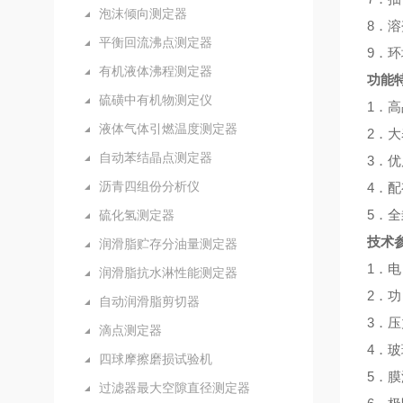
泡沫倾向测定器
8．溶
平衡回流沸点测定器
9．环
有机液体沸程测定器
功能
硫磺中有机物测定仪
1．
液体气体引燃温度测定器
2．
自动苯结晶点测定器
3．
沥青四组份分析仪
4．
5．
硫化氢测定器
技术
润滑脂贮存分油量测定器
1．电
润滑脂抗水淋性能测定器
2．
自动润滑脂剪切器
3．压
滴点测定器
4．玻
四球摩擦磨损试验机
5．膜滤
过滤器最大空隙直径测定器