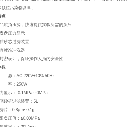
体颗粒污染物含量。
特点
高品质负压源，快速提供实验所需的负压
大表盘压力显示
优质砂芯过滤装置
配有标准冲洗器
全封密设计，保证操作人员的安全性
参数
 源：AC 220V±10% 50Hz
功 率：250W
力显示：-0.1MPa～0MPa
璃砂芯过滤装置：5L
片：0.8μm≤0.1g
限负压值：≥0.09MPa
气速率：＞20L/min