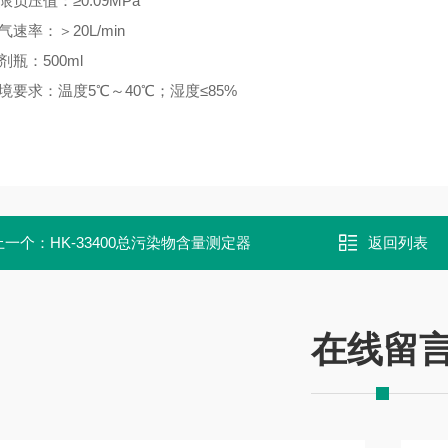
限负压值：≥0.09MPa
气速率：＞20L/min
剂瓶：500ml
境要求：温度5℃～40℃；湿度≤85%
上一个：
HK-33400总污染物含量测定器
返回列表
在线留