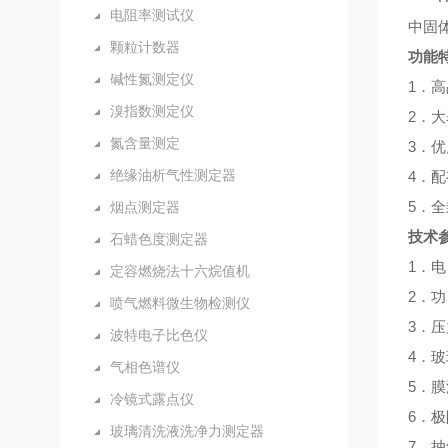
电阻率测试仪
中固
颗粒计数器
功能
碱性氮测定仪
1．
溴指数测定仪
2．
氮含量测定
3．
绝缘油析气性测定器
4．
5．
烟点测定器
技术
石蜡色度测定器
1．电
定容燃烧法十六烷值机
2．
喷气燃料微生物检测仪
3．压
波特电子比色仪
4．玻
气相色谱仪
5．膜滤
冷镜式露点仪
6．极
玻璃清洗液洗净力测定器
7．抽