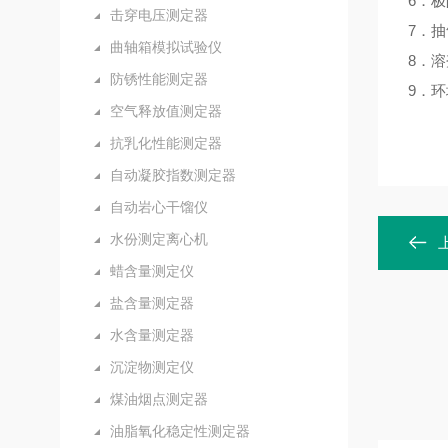
6．极
击穿电压测定器
7．抽
曲轴箱模拟试验仪
8．溶
防锈性能测定器
9．环
空气释放值测定器
抗乳化性能测定器
自动凝胶指数测定器
自动岩心干馏仪
水份测定离心机
蜡含量测定仪
盐含量测定器
水含量测定器
沉淀物测定仪
煤油烟点测定器
油脂氧化稳定性测定器