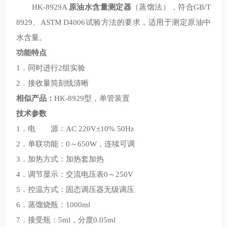
HK-8929A
原油水含量测定器
（蒸馏法），符合GB/T
8929、ASTM D4006试验方法的要求，适用于测定原油中
水含量。
功能特点
1．同时进行2组实验
2．接收量筒刻线清晰
相似产品：
HK-8929型，单管装置
技术参数
1．电 源：AC 220V±10% 50Hz
2．单联功能：0～650W，连续可调
3．加热方式：加热套加热
4．调节显示：交流电压表0～250V
5．控温方式：固态调压器无级调压
6．蒸馏烧瓶：1000ml
7．接受瓶：5ml，分度0.05ml