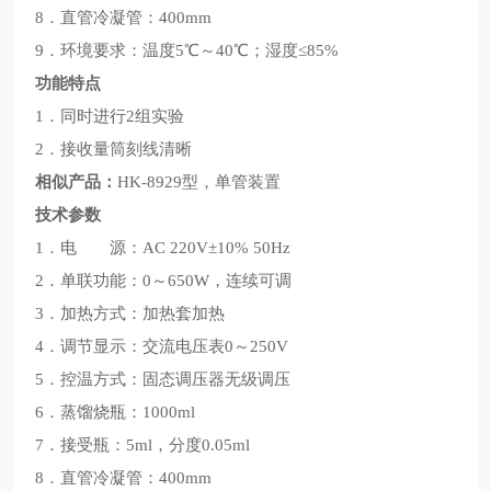
8．直管冷凝管：400mm
9．环境要求：温度5℃～40℃；湿度≤85%
功能特点
1．同时进行2组实验
2．接收量筒刻线清晰
相似产品：
HK-8929型，单管装置
技术参数
1．电 源：AC 220V±10% 50Hz
2．单联功能：0～650W，连续可调
3．加热方式：加热套加热
4．调节显示：交流电压表0～250V
5．控温方式：固态调压器无级调压
6．蒸馏烧瓶：1000ml
7．接受瓶：5ml，分度0.05ml
8．直管冷凝管：400mm