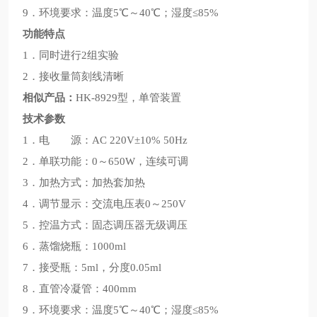
9．环境要求：温度5℃～40℃；湿度≤85%
功能特点
1．同时进行2组实验
2．接收量筒刻线清晰
相似产品：
HK-8929型，单管装置
技术参数
1．电 源：AC 220V±10% 50Hz
2．单联功能：0～650W，连续可调
3．加热方式：加热套加热
4．调节显示：交流电压表0～250V
5．控温方式：固态调压器无级调压
6．蒸馏烧瓶：1000ml
7．接受瓶：5ml，分度0.05ml
8．直管冷凝管：400mm
9．环境要求：温度5℃～40℃；湿度≤85%