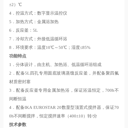
±2）℃
4．控温方式：数字显示温控仪
5．加热方式：金属浴加热
6．反应釜：5L
7．冷却方式：外接低温循环浴
8．环境要求：温度10℃～50℃；湿度≤85%
功能特点
1．分体设计，由主机、加热浴、低温循环浴组成
2．配备5L四孔专用圆底玻璃蒸馏反应釜，并配备聚四氟
材质密封塞
3．配备反应釜专用金属加热浴，保证浴温恒定，700h不
间断恒温
4．配备IKA EUROSTAR 20数显型顶置式搅拌器，保证70
0h不间断搅拌，恒定搅拌速率（400±10）转/分
技术参数