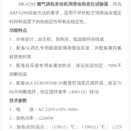
HK-6299
燃气涡轮发动机润滑油热老化试验器
，符合
ARP 6299试验方法的要求，适用于评价航空润滑油在规定
时间和温度下的热稳定性和氧化稳定性。
功能特点
1．分体设计，由主机、加热浴、低温循环浴组成
2．配备5L四孔专用圆底玻璃蒸馏反应釜，并配备聚四氟
材质密封塞
3．配备反应釜专用金属加热浴，保证浴温恒定，700h不
间断恒温
4．配备IKA EUROSTAR 20数显型顶置式搅拌器，保证70
0h不间断搅拌，恒定搅拌速率（400±10）转/分
技术参数
1．电 源：AC 220V±10% 50Hz
2．加热功率：≤2200W
3．加热浴恒温点：（150±2）℃；（180±2）℃；（225