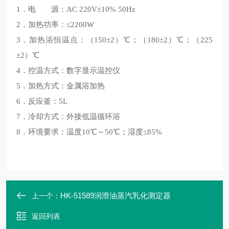
1．电 源：AC 220V±10% 50Hz
2．加热功率：≤2200W
3．加热浴恒温点：（150±2）℃；（180±2）℃；（225
±2）℃
4．控温方式：数字显示温控仪
5．加热方式：金属浴加热
6．反应釜：5L
7．冷却方式：外接低温循环浴
8．环境要求：温度10℃～50℃；湿度≤85%
HK-51589润滑油蒸汽乳化测定器
上一个：
返回列表