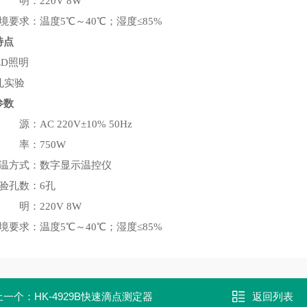
 明：220V 8W
境要求：温度5℃～40℃；湿度≤85%
特点
ED照明
孔实验
参数
 源：AC 220V±10% 50Hz
功 率：750W
控温方式：数字显示温控仪
验孔数：6孔
 明：220V 8W
境要求：温度5℃～40℃；湿度≤85%
上一个：
HK-4929B快速滴点测定器
返回列表