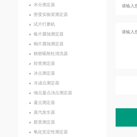
水分测定器
密度实验室测定器
试片打磨机
银片腐蚀测定器
铜片腐蚀测定器
精密吸附柱清洗器
烃类测定器
冰点测定器
冷滤点测定器
倾点凝点浊点测定器
凝点测定器
蒸汽发生器
胶质测定器
氧化安定性测定器