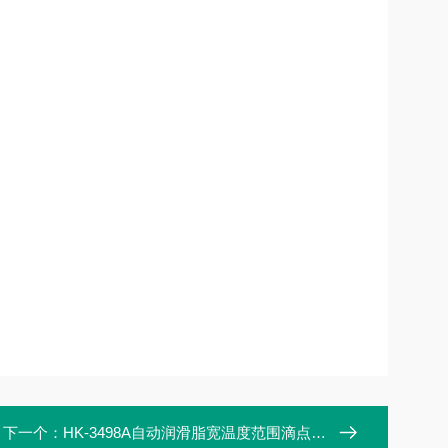
下一个：
HK-3498A自动润滑脂宽温度范围滴点测定器