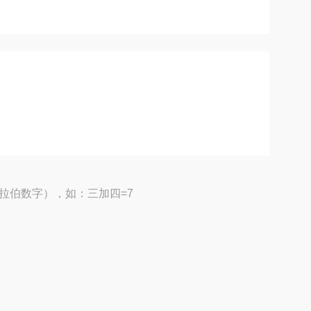
拉伯数字），如：三加四=7