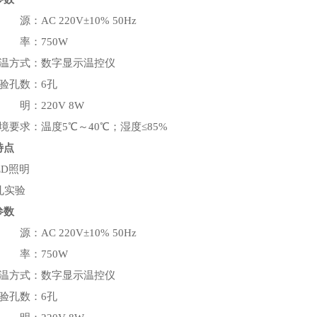
 源：AC 220V±10% 50Hz
功 率：750W
控温方式：数字显示温控仪
验孔数：6孔
 明：220V 8W
境要求：温度5℃～40℃；湿度≤85%
特点
ED照明
孔实验
参数
 源：AC 220V±10% 50Hz
功 率：750W
控温方式：数字显示温控仪
验孔数：6孔