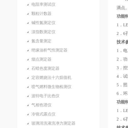
电阻率测试仪
滴点
颗粒计数器
功能
碱性氮测定仪
1．L
溴指数测定仪
2．6
氮含量测定
技术
绝缘油析气性测定器
1．电
烟点测定器
2．
3．
石蜡色度测定器
4．试
定容燃烧法十六烷值机
5．照
喷气燃料微生物检测仪
6．环
波特电子比色仪
功能
气相色谱仪
1．L
冷镜式露点仪
2．6
玻璃清洗液洗净力测定器
技术