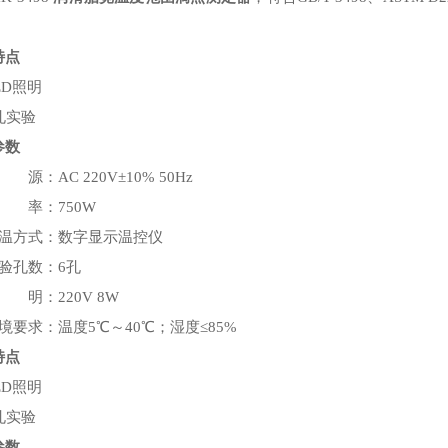
。
特点
ED照明
孔实验
参数
 源：AC 220V±10% 50Hz
功 率：750W
控温方式：数字显示温控仪
验孔数：6孔
 明：220V 8W
境要求：温度5℃～40℃；湿度≤85%
特点
ED照明
孔实验
参数