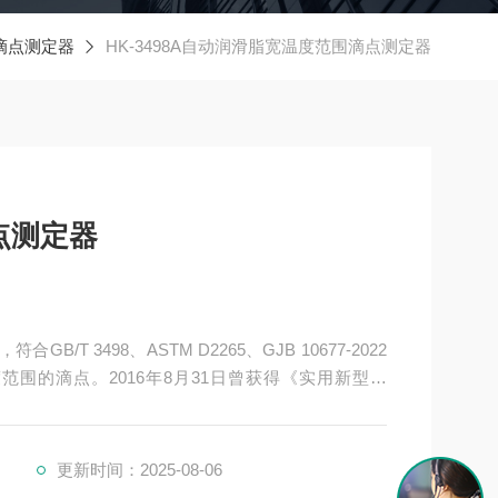
滴点测定器
HK-3498A自动润滑脂宽温度范围滴点测定器
点测定器
B/T 3498、ASTM D2265、GJB 10677-2022
围的滴点。2016年8月31日曾获得《实用新型证
更新时间：2025-08-06