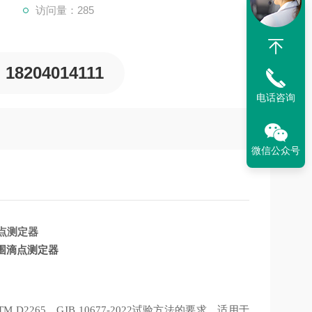
访问量：285
18204014111
电话咨询
微信公众号
围滴点测定器
STM D2265、GJB 10677-2022试验方法的要求，适用于