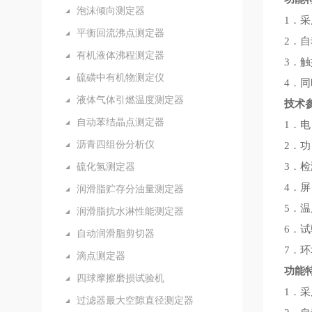
泡沫倾向测定器
1．采
平衡回流沸点测定器
2．
有机液体沸程测定器
3．
硫磺中有机物测定仪
4．同
液体气体引燃温度测定器
技术
自动苯结晶点测定器
1．电
沥青四组份分析仪
2．功
硫化氢测定器
3．
4．
润滑脂贮存分油量测定器
5．
润滑脂抗水淋性能测定器
6．试
自动润滑脂剪切器
7．环
滴点测定器
功能
四球摩擦磨损试验机
1．采
过滤器最大空隙直径测定器