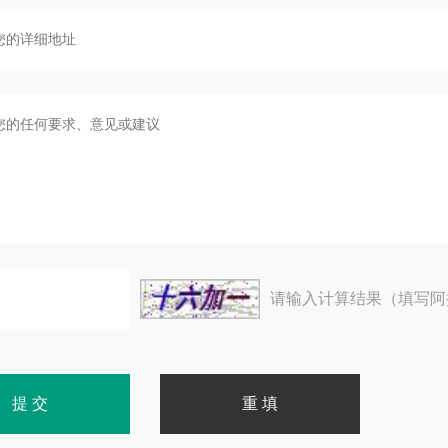
请输入计算结果（填写阿