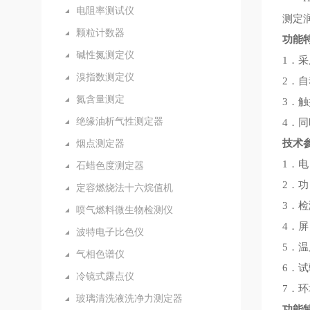
电阻率测试仪
测定
颗粒计数器
功能
碱性氮测定仪
1．采
溴指数测定仪
2．
氮含量测定
3．
绝缘油析气性测定器
4．同
烟点测定器
技术
1．电
石蜡色度测定器
2．功
定容燃烧法十六烷值机
3．
喷气燃料微生物检测仪
4．
波特电子比色仪
5．
气相色谱仪
6．试
冷镜式露点仪
7．环
玻璃清洗液洗净力测定器
功能