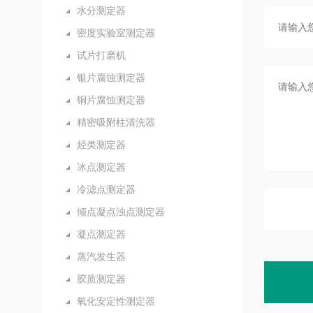
水分测定器
密度实验室测定器
试片打磨机
银片腐蚀测定器
铜片腐蚀测定器
精密吸附柱清洗器
烃类测定器
冰点测定器
冷滤点测定器
倾点凝点浊点测定器
凝点测定器
蒸汽发生器
胶质测定器
氧化安定性测定器