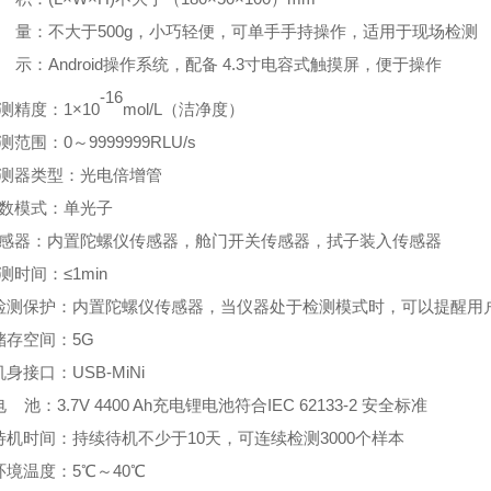
量
：
不大于
500g，小巧轻便，可单手手持操作
，适用于现场检
测
示
：
Android操作系统
，
配备 4.3寸电容式触摸屏，便于操作
-
16
检测精度
：
1×10
mol/L（洁净度）
检测范围
：
0
～
9999999RLU/s
检测器类型
：
光电倍增管
计数模式
：
单光子
感
器
：
内置陀螺仪传感器，舱门开关传感器，拭子装入传感器
检测时间
：≤1min
检测保护
：
内置陀螺仪传感器，当仪器处于检测模式时，可以提醒用
储存空间
：
5G
机身接口
：
USB
-
MiNi
电
池
：
3.7V 4400 Ah充电锂电池符合IEC
62133-2 安全标准
待机时间
：
持续待机不少于
10天，可连续检测3000个样本
环境温度：5℃
～40℃