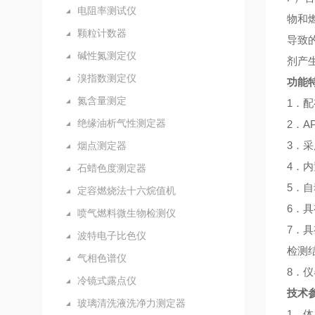
电阻率测试仪
物和
颗粒计数器
导致
碱性氮测定仪
剂产
溴指数测定仪
功能
氮含量测定
1．配
绝缘油析气性测定器
2．
3．
烟点测定器
4．
石蜡色度测定器
5．
定容燃烧法十六烷值机
6．具
喷气燃料微生物检测仪
7．
波特电子比色仪
检测
气相色谱仪
8．
冷镜式露点仪
技术
玻璃清洗液洗净力测定器
1．体