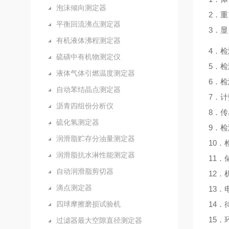
泡沫倾向测定器
2．重
平衡回流沸点测定器
3．显
有机液体沸程测定器
4．
硫磺中有机物测定仪
5．
液体气体引燃温度测定器
6．
自动苯结晶点测定器
7．
沥青四组份分析仪
8．
传
硫化氢测定器
9．
润滑脂贮存分油量测定器
10．
润滑脂抗水淋性能测定器
11．
自动润滑脂剪切器
12．
滴点测定器
13．
四球摩擦磨损试验机
14．
15
．
过滤器最大空隙直径测定器