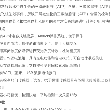
燃料罐底水中微生物的三磷酸腺苷（ATP）含量。三磷酸腺苷（AT
的飞机坠毁事件，所以开展微生物的三磷酸腺苷（ATP）含量的检
生的生物荧光根据生物荧光信号的强弱对实验结果进行计算分析
,
可快
特点
有4.3寸电容式触摸屏，Android操作系统，便于操作
APP界面简洁，操作逻辑清晰明了、便于人机交互
采用高灵敏度倍增管进行荧光强度计数，检测精度高
内置3.7V锂电池组、具有充电功能和省电模式
，
可自动休眠或关机
自动存储检测记录，支持按检测时间检索和记录统计
有WIFI、蓝牙、USB 数据通信接口
具有检测舱门传感器，试管、拭子探测传感器具有陀螺仪传感器,当
结果
仪器小巧轻便，检测快速，平均检测一次只需15秒
参数
积
：
(L×W×H)不大于
（
180×50×100
）
mm