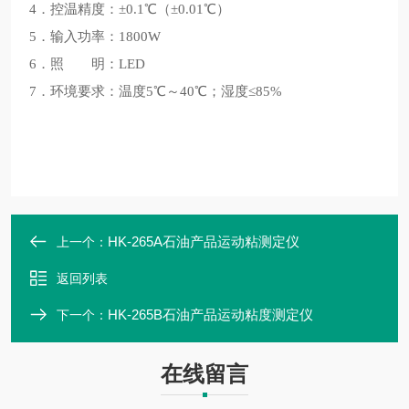
4．控温精度：±0.1℃（±0.01℃）
5．输入功率：1800W
6．照 明：LED
7．环境要求：温度5℃～40℃；湿度≤85%
HK-265A石油产品运动粘测定仪
上一个：
返回列表
HK-265B石油产品运动粘度测定仪
下一个：
在线留言