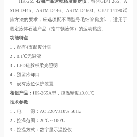
HK-265
石油产品运动粘度测定仪
，符合GB/T 265、A
STM D445、ASTM D446、ASTM D4603、GB/T 14190试
验方法的要求，应选项配不同型号毛细管黏度计，适用于
测定液体石油产品（指牛顿液体）的运动黏度。
功能特点
1．配有4支黏度计夹
2．0.1℃无温漂
3．LED硅胶板柔光照明
4．预留冷却口
5．设有液位保护装置
相似产品：
HK-265A型，控温精度±0.01℃
技术参数
1．电 源：AC 220V±10% 50Hz
2．控温范围：20℃～100℃
3．控温方式：数字显示温控仪