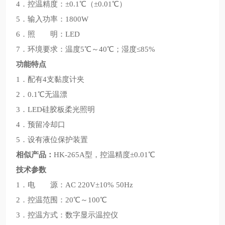
4．控温精度：±0.1℃（±0.01℃）
5．输入功率：1800W
6．照 明：LED
7．环境要求：温度5℃～40℃；湿度≤85%
功能特点
1．配有4支黏度计夹
2．0.1℃无温漂
3．LED硅胶板柔光照明
4．预留冷却口
5．设有液位保护装置
相似产品：
HK-265A型，控温精度±0.01℃
技术参数
1．电 源：AC 220V±10% 50Hz
2．控温范围：20℃～100℃
3．控温方式：数字显示温控仪