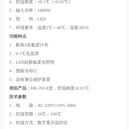
4．控温精度：±0.1℃（±0.01℃）
5．输入功率：1800W
6．照 明：LED
7．环境要求：温度5℃～40℃；湿度≤85%
功能特点
1．配有4支黏度计夹
2．0.1℃无温漂
3．LED硅胶板柔光照明
4．预留冷却口
5．设有液位保护装置
相似产品：
HK-265A型，控温精度±0.01℃
技术参数
1．电 源：AC 220V±10% 50Hz
2．控温范围：20℃～100℃
3．控温方式：数字显示温控仪