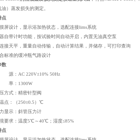
机油）蒸发损失的测定。
特点
摸屏设计，显示浴加热状态，选配连接lims系统
仪器自带计时功能，按试验时间自动开启，内置无油真空泵
可连接天平，重量自动传输，自动计算结果，并储存，可打印查询
符合标准的缓冲瓶气路设计
参数
 源：AC 220V±10% 50Hz
 率：1300W
调压方式：精密针型阀
温点：（250±0.5）℃
压力显示：斜管压力计
境要求：温度5℃～40℃；湿度≤85%
特点
摸屏设计，显示浴加热状态，选配连接lims系统