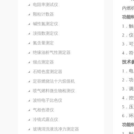
电阻率测试仪
内燃
颗粒计数器
功能
碱性氮测定仪
1．触
溴指数测定仪
2．
氮含量测定
3．
绝缘油析气性测定器
4．
烟点测定器
技术
1．电
石蜡色度测定器
2．功
定容燃烧法十六烷值机
3．
喷气燃料微生物检测仪
4．控
波特电子比色仪
5．
气相色谱仪
6．环
冷镜式露点仪
功能
玻璃清洗液洗净力测定器
1．触