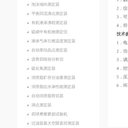
泡沫倾向测定器
2．
平衡回流沸点测定器
3．
有机液体沸程测定器
4．
硫磺中有机物测定仪
技术
液体气体引燃温度测定器
1．电
自动苯结晶点测定器
2．功
沥青四组份分析仪
3．
硫化氢测定器
4．控
5．
润滑脂贮存分油量测定器
6．环
润滑脂抗水淋性能测定器
自动润滑脂剪切器
滴点测定器
四球摩擦磨损试验机
过滤器最大空隙直径测定器