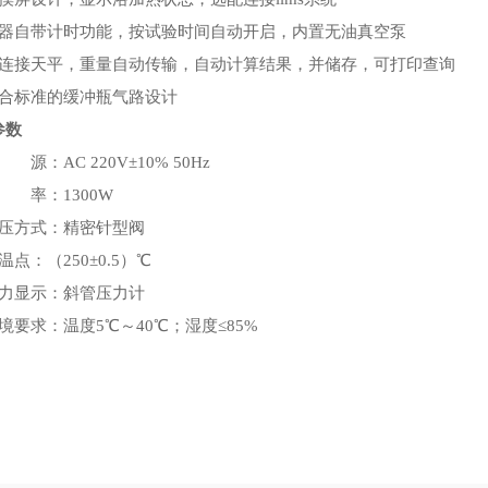
仪器自带计时功能，按试验时间自动开启，内置无油真空泵
可连接天平，重量自动传输，自动计算结果，并储存，可打印查询
符合标准的缓冲瓶气路设计
参数
 源：AC 220V±10% 50Hz
 率：1300W
调压方式：精密针型阀
温点：（250±0.5）℃
压力显示：斜管压力计
境要求：温度5℃～40℃；湿度≤85%