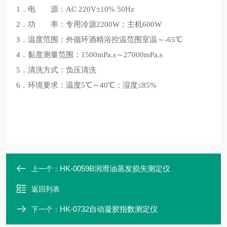
1．电 源：AC 220V±10% 50Hz
2．功 率：专用冷源2200W；主机600W
3．温度范围：外循环酒精浴控温范围室温～-65℃
4．黏度测量范围：1500mPa.s～27000mPa.s
5．清洗方式：负压清洗
6．环境要求：温度5℃～40℃；湿度≤85%
HK-0059B润滑油蒸发损失测定仪
上一个：
返回列表
HK-0732自动凝胶指数测定仪
下一个：