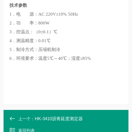
技术参数
1．电 源：AC 220V±10% 50Hz
2．功 率：800W
3．控温点：（0±0.1）℃
4．测温精度：0.01℃
5．制冷方式：压缩机制冷
6．环境要求：温度5℃～40℃；湿度≤85%
HK-3410沥青延度测定器
上一个：
返回列表