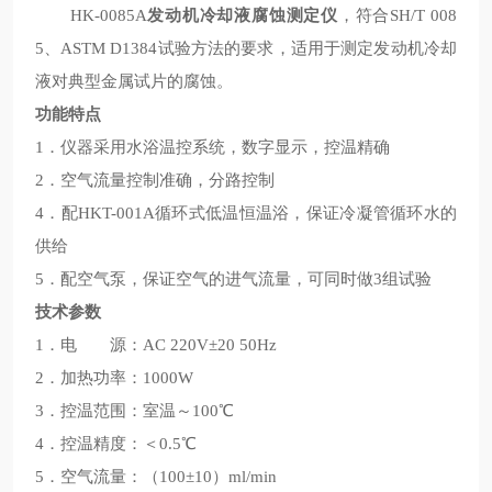
HK-0085A
发动机冷却液腐蚀测定仪
，符合SH/T 008
5、ASTM D1384试验方法的要求，适用于测定发动机冷却
液对典型金属试片的腐蚀。
功能特点
1．仪器采用水浴温控系统，数字显示，控温精确
2．空气流量控制准确，分路控制
4．配HKT-001A循环式低温恒温浴，保证冷凝管循环水的
供给
5．配空气泵，保证空气的进气流量，可同时做3组试验
技术参数
1．电 源：AC 220V±20 50Hz
2．加热功率：1000W
3．控温范围：室温～100℃
4．控温精度：＜0.5℃
5．空气流量：（100±10）ml/min