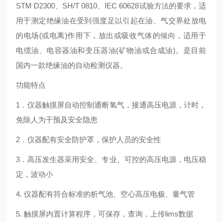
STM D2300
、
SH/T 0810
、
IEC 60628
试验方法的要求，适
用于测定绝缘油在受到强度足以引起在油、气交界处放电
的电场
(
或电离
)
作用下，放出或吸收气体的倾向，适用于
电缆油、电容器油和变压器油
(
矿物油或合成油
)
。是目前
国内一款绝缘油的自动检测仪器。
功能特点
1
．仪器触摸屏自动控制通断氢气，接通高压电源，计时，
免除人为干预及安全隐患
2
．仪器配有安全防护罩，保护人员的安全性
3
．高压发生器采用安全、专业、可控的高压电源，电压稳
定，波动小
4.
仪器配有符合标准的析气池、空心高压电极、量气管
5.
触摸屏内置计算程序，可保存，查询，上传
lims
数据