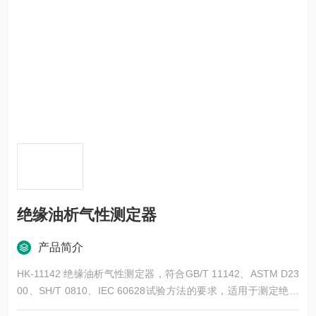
绝缘油析气性测定器
产品简介
HK-11142 绝缘油析气性测定器，符合GB/T 11142、ASTM D23
00、SH/T 0810、IEC 60628试验方法的要求，适用于测定绝缘
油在受到强度足以引起在油、气交界处放电的电场(或电离)作用