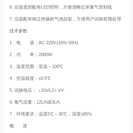
6.
仪器底部配有
LED
照明，方便清晰记录量气管刻线
7.
仪器配有独立绝缘析气池挂架，方便用户试验前预处理
技术参数
1
．电 源：
AC 220V
±
10% 50Hz
2
．功 率：
2000W
3
．温度范围：室温～
100
℃
4
．控温精度：±
0.5
℃
5.
试验电压：（
10
±
0.2
）
kV
6.
氢气流量：
12L/h
或
3L/h
7
．环境要求：温度
5
℃～
30
℃；湿度≤
85%
概 述