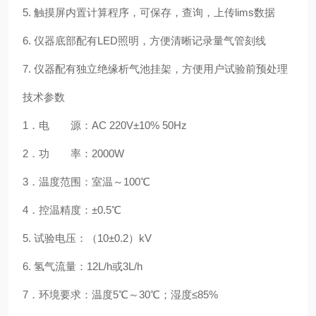
5.
触摸屏内置计算程序，可保存，查询，上传
lims
数据
6.
仪器底部配有
LED
照明，方便清晰记录量气管刻线
7.
仪器配有独立绝缘析气池挂架，方便用户试验前预处理
技术参数
1
．电 源：
AC 220V
±
10% 50Hz
2
．功 率：
2000W
3
．温度范围：室温～
100
℃
4
．控温精度：±
0.5
℃
5.
试验电压：（
10
±
0.2
）
kV
6.
氢气流量：
12L/h
或
3L/h
7
．环境要求：温度
5
℃～
30
℃；湿度≤
85%