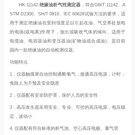
HK-11142
绝缘油析气性测定器
，符合
GB/T 11142
、
A
STM D2300
、
SH/T 0810
、
IEC 60628
试验方法的要求，适
用于测定绝缘油在受到强度足以引起在油、气交界处放电
的电场
(
或电离
)
作用下，放出或吸收气体的倾向，适用于
电缆油、电容器油和变压器油
(
矿物油或合成油
)
。是目前
国内一款绝缘油的自动检测仪器。
功能特点
1
．仪器触摸屏自动控制通断氢气，接通高压电源，计时，
免除人为干预及安全隐患
2
．仪器配有安全防护罩，保护人员的安全性
3
．高压发生器采用安全、专业、可控的高压电源，电压稳
定，波动小
4.
仪器配有符合标准的析气池、空心高压电极、量气管