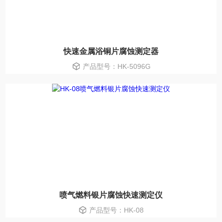
快速金属浴铜片腐蚀测定器
产品型号：HK-5096G
喷气燃料银片腐蚀快速测定仪
产品型号：HK-08