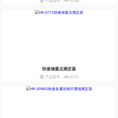
产品型号：HK-510B
快速倾凝点测定器
产品型号：HK-0771