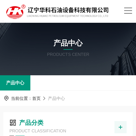
产品中心
PRODUCTS CENTER
产品中心
当前位置：
首页
产品中心
产品分类
PRODUCT CLASSIFICATION